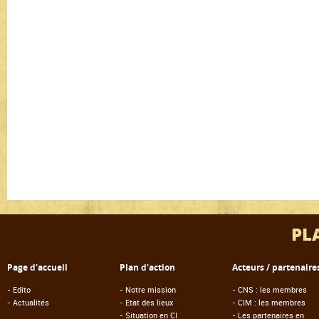
PL
Page d'accueil
Plan d'action
Acteurs / partenaire
-
Edito
-
Notre mission
-
CNS : les membres
-
Actualités
-
Etat des lieux
-
CIM : les membres
-
Situation en CI
-
Les partenaires en