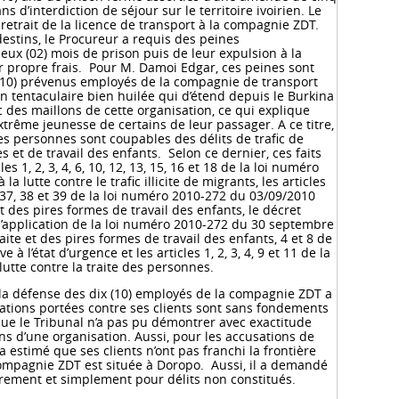
ans d’interdiction de séjour sur le territoire ivoirien. Le
retrait de la licence de transport à la compagnie ZDT.
destins, le Procureur a requis des peines
ux (02) mois de prison puis de leur expulsion à la
eur propre frais. Pour M. Damoi Edgar, ces peines sont
x (10) prévenus employés de la compagnie de transport
n tentaculaire bien huilée qui d’étend depuis le Burkina
nc des maillons de cette organisation, ce qui explique
’extrême jeunesse de certains de leur passager. A ce titre,
s personnes sont coupables des délits de trafic de
 et de travail des enfants. Selon ce dernier, ces faits
es 1, 2, 3, 4, 6, 10, 12, 13, 15, 16 et 18 de la loi numéro
a lutte contre le trafic illicite de migrants, les articles
 36, 37, 38 et 39 de la loi numéro 2010-272 du 03/09/2010
et des pires formes de travail des enfants, le décret
application de la loi numéro 2010-272 du 30 septembre
aite et des pires formes de travail des enfants, 4 et 8 de
 à l’état d’urgence et les articles 1, 2, 3, 4, 9 et 11 de la
utte contre la traite des personnes.
e la défense des dix (10) employés de la compagnie ZDT a
sations portées contre ses clients sont sans fondements
e que le Tribunal n’a pas pu démontrer avec exactitude
ns d’une organisation. Aussi, pour les accusations de
l a estimé que ses clients n’ont pas franchi la frontière
compagnie ZDT est située à Doropo. Aussi, il a demandé
urement et simplement pour délits non constitués.