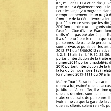
(05) millions F CFA et de dix (10) 
procureur a également requis le 
Pour les vingt (20) migrants clan
d’emprisonnement de un (01) à de
frontière de la Côte d’Ivoire à l
justifiées en ce sens que les di
ZDT font partie d’une organisatio
Faso à la Côte d’Ivoire. Etant do
qu’ils n’ont pas été alertés par l
il a démontré par le menu que ce
personnes, de traite de personnes
sont prévus et punis par les articl
2018-571 du 13/06/2018 relative à l
1, 2, 3, 18 alinéa, 1, 19, 32, 35,
portant interdiction de la traite 
numéro2014 portant modalités d’
2010 portant interdiction de la tr
la loi du 07 novembre 1959 relative
loi numéro 2019-1111 du 08 à la l
Maître Touré Zakaria, l’avocat d
quant à lui, estimé que les accu
juridiques. A cet effet, il estim
que ces derniers sont des maillo
traite et de trafic de personne, i
ivoirienne vu que la gare de la 
que ses clients soient relaxés p