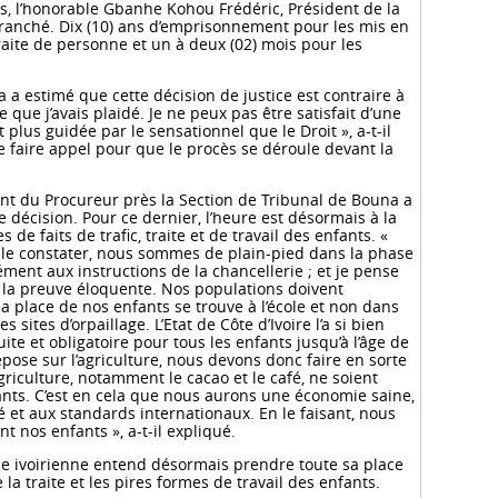
is, l’honorable Gbanhe Kohou Frédéric, Président de la
tranché. Dix (10) ans d’emprisonnement pour les mis en
 traite de personne et un à deux (02) mois pour les
 a estimé que cette décision de justice est contraire à
ce que j’avais plaidé. Je ne peux pas être satisfait d’une
t plus guidée par le sensationnel que le Droit », a-t-il
 faire appel pour que le procès se déroule devant la
nt du Procureur près la Section de Tribunal de Bouna a
e décision. Pour ce dernier, l’heure est désormais à la
de faits de trafic, traite et de travail des enfants. «
le constater, nous sommes de plain-pied dans la phase
ément aux instructions de la chancellerie ; et je pense
 la preuve éloquente. Nos populations doivent
 place de nos enfants se trouve à l’école et non dans
s sites d’orpaillage. L’Etat de Côte d’Ivoire l’a si bien
uite et obligatoire pour tous les enfants jusqu’à l’âge de
pose sur l’agriculture, nous devons donc faire en sorte
griculture, notamment le cacao et le café, ne soient
fants. C’est en cela que nous aurons une économie saine,
et aux standards internationaux. En le faisant, nous
 nos enfants », a-t-il expliqué.
ice ivoirienne entend désormais prendre toute sa place
la traite et les pires formes de travail des enfants.