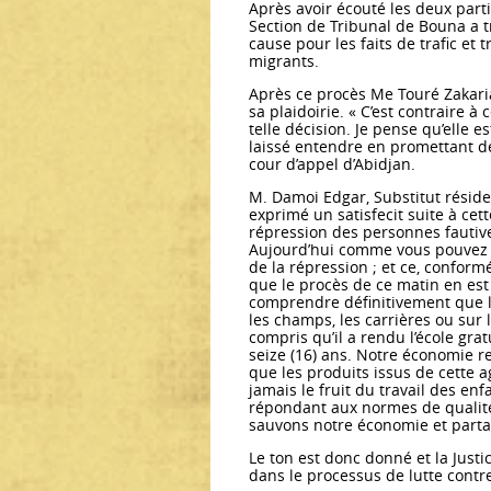
Après avoir écouté les deux part
Section de Tribunal de Bouna a 
cause pour les faits de trafic et
migrants.
Après ce procès Me Touré Zakaria
sa plaidoirie. « C’est contraire à 
telle décision. Je pense qu’elle es
laissé entendre en promettant de
cour d’appel d’Abidjan.
M. Damoi Edgar, Substitut réside
exprimé un satisfecit suite à cett
répression des personnes fautives 
Aujourd’hui comme vous pouvez 
de la répression ; et ce, conform
que le procès de ce matin en est
comprendre définitivement que la
les champs, les carrières ou sur le
compris qu’il a rendu l’école grat
seize (16) ans. Notre économie re
que les produits issus de cette a
jamais le fruit du travail des en
répondant aux normes de qualité 
sauvons notre économie et partant
Le ton est donc donné et la Just
dans le processus de lutte contre 