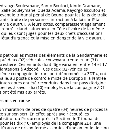
édraogo Souleymane, Sanfo Boukari, Kindo Dramane,
, Zallé Souleymane, Oueda Adama, Kayorgo Issoufou et
nt le tribunal pénal de Bouna pour les faits de trafic
fants, traite de personnes, infraction à la loi sur l’état
a vie d’autrui. A leurs côtés, comparaissent également
s rentrés clandestinement en Côte d’Ivoire de la même
 qui eux sont jugés pour les deux chefs d’accusations
 l’état d’urgence et la mise en danger de la vie d’autrui.
 des patrouilles mixtes des éléments de la Gendarmerie et
epté deux (02) véhicules convoyant trente et un (31)
restière. Ces enfants dont l’âge variaient entre 14 et 17
plantations à Adzopé. Ces deux (02) véhicules
même compagnie de transport dénommée : « ZDT », ont
alle, au poste de contrôle mixte de Doropo II, à l’entrée
 interceptés ont été reconduits dans leur pays d’origine
pectes à savoir dix (10) employés de la compagnie ZDT
s ont été mis aux arrêts.
es mis en cause
 un marathon de près de quatre (04) heures de procès la
e sur son sort. En effet, après avoir écouté les
bstitut du Procureur près la Section de Tribunal de
pour les dix (10) employés de la compagnie ZDT, une
10) ans de prison ferme assorties d’une amende de cinq