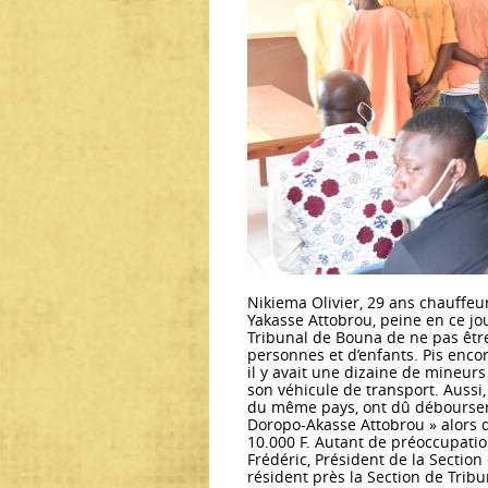
Nikiema Olivier, 29 ans chauffeu
Yakasse Attobrou, peine en ce jo
Tribunal de Bouna de ne pas êtr
personnes et d’enfants. Pis encor
il y avait une dizaine de mineu
son véhicule de transport. Aussi
du même pays, ont dû débourser 
Doropo-Akasse Attobrou » alors q
10.000 F. Autant de préoccupati
Frédéric, Président de la Sectio
résident près la Section de Trib