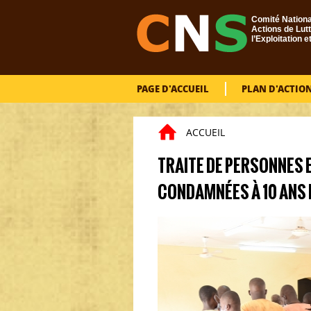
Aller au contenu principal
Comité Nationa
Actions de Lutt
l’Exploitation e
PAGE D'ACCUEIL
PLAN D'ACTIO
ACCUEIL
Vous êtes ici
TRAITE DE PERSONNES E
CONDAMNÉES À 10 ANS 