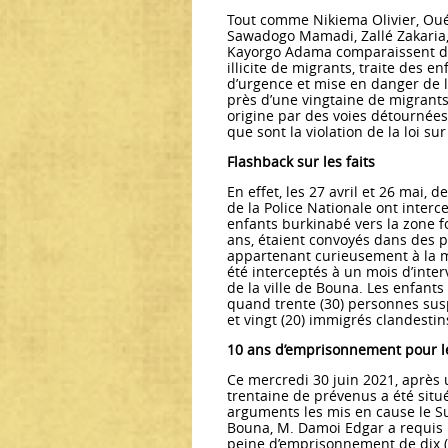
Tout comme Nikiema Olivier, Ou
Sawadogo Mamadi, Zallé Zakaria
Kayorgo Adama comparaissent deva
illicite de migrants, traite des en
d’urgence et mise en danger de l
près d’une vingtaine de migrant
origine par des voies détournées
que sont la violation de la loi sur
Flashback sur les faits
En effet, les 27 avril et 26 mai,
de la Police Nationale ont interc
enfants burkinabé vers la zone fo
ans, étaient convoyés dans des 
appartenant curieusement à la 
été interceptés à un mois d’interv
de la ville de Bouna. Les enfants
quand trente (30) personnes sus
et vingt (20) immigrés clandestin
10 ans d’emprisonnement pour l
Ce mercredi 30 juin 2021, après
trentaine de prévenus a été situé
arguments les mis en cause le Su
Bouna, M. Damoi Edgar a requis 
peine d’emprisonnement de dix (