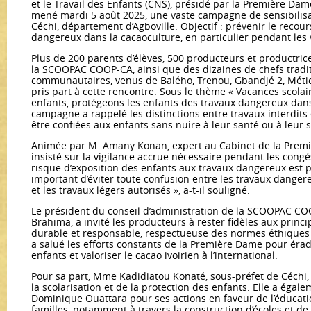
et le Travail des Enfants (CNS), présidé par la Première Da
mené mardi 5 août 2025, une vaste campagne de sensibilisat
Céchi, département d’Agboville. Objectif : prévenir le recou
dangereux dans la cacaoculture, en particulier pendant les 
Plus de 200 parents d’élèves, 500 producteurs et productr
la SCOOPAC COOP-CA, ainsi que des dizaines de chefs tradit
communautaires, venus de Balého, Trenou, Gbandjé 2, Métich
pris part à cette rencontre. Sous le thème « Vacances scolai
enfants, protégeons les enfants des travaux dangereux dans 
campagne a rappelé les distinctions entre travaux interdits
être confiées aux enfants sans nuire à leur santé ou à leur s
Animée par M. Amany Konan, expert au Cabinet de la Premi
insisté sur la vigilance accrue nécessaire pendant les congés
risque d’exposition des enfants aux travaux dangereux est plu
important d’éviter toute confusion entre les travaux dangere
et les travaux légers autorisés », a-t-il souligné.
Le président du conseil d’administration de la SCOOPAC C
Brahima, a invité les producteurs à rester fidèles aux princ
durable et responsable, respectueuse des normes éthiques 
a salué les efforts constants de la Première Dame pour éradi
enfants et valoriser le cacao ivoirien à l’international.
Pour sa part, Mme Kadidiatou Konaté, sous-préfet de Céchi,
la scolarisation et de la protection des enfants. Elle a ég
Dominique Ouattara pour ses actions en faveur de l’éducati
familles, notamment à travers la construction d’écoles et de 