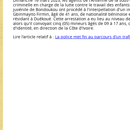
Dimanche 16 mars 2025, les agents de l'Antenne de la sous-d
criminelle en charge de la lutte contre le travail des enfant
juvénile de Bondoukou ont procédé à l'interpellation d'un 
Gbinmayito Firmin, âgé de 41 ans, de nationalité béninois
résidant à Duékoué. Cette arrestation a eu lieu au niveau de 
alors qu'il convoyait cinq (05) mineurs âgés de 09 à 17 ans,
d'identité, en direction de la Côte d'Ivoire.
Lire l'article relatif à :
La police met fin au parcours d’un traf