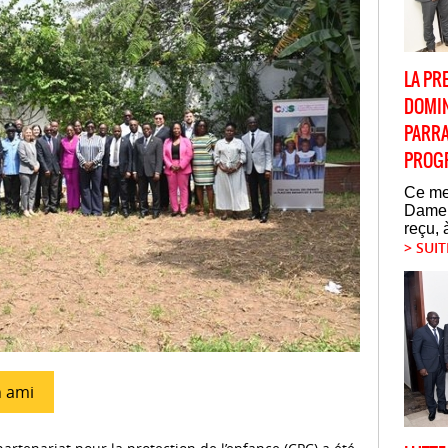
LA PR
DOMIN
PARRA
PROG
Ce mer
Dame,
reçu, 
> SUIT
n ami