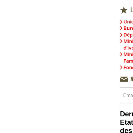
L
Uni
Bure
Dép
Mini
d’Iv
Mini
Fami
Fond
Der
Etat
des