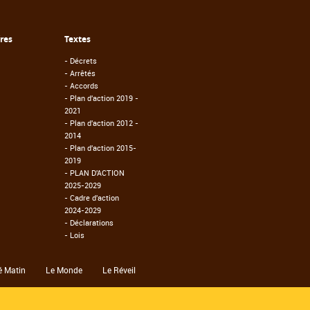
fres
Textes
-
Décrets
-
Arrêtés
-
Accords
-
Plan d'action 2019 -
2021
-
Plan d'action 2012 -
2014
-
Plan d'action 2015-
2019
-
PLAN D'ACTION
2025-2029
-
Cadre d'action
2024-2029
-
Déclarations
-
Lois
é Matin
Le Monde
Le Réveil