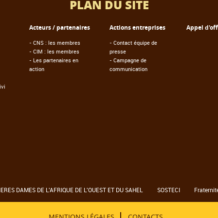
PLAN DU SITE
Acteurs / partenaires
Actions entreprises
Appel d'of
-
CNS : les membres
-
Contact équipe de
-
CIM : les membres
presse
-
Les partenaires en
-
Campagne de
action
communication
vi
RES DAMES DE L'AFRIQUE DE L'OUEST ET DU SAHEL
SOSTECI
Fraternit
MENTIONS LÉGALES
CONTACTS