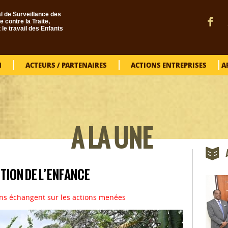
l de Surveillance des
e contre la Traite,
t le travail des Enfants
N
ACTEURS / PARTENAIRES
ACTIONS ENTREPRISES
A
VOUS ÊTES ICI
A LA UNE
TION DE L’ENFANCE
ens échangent sur les actions menées