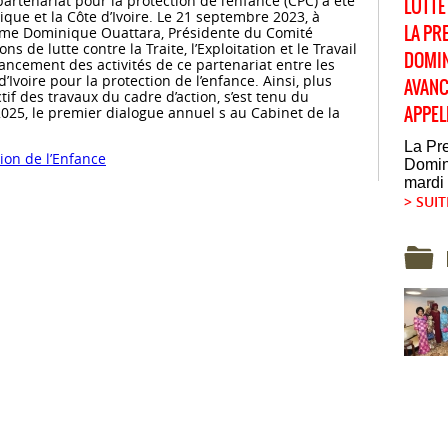
artenariat pour la protection de l’enfance (CPC) a été
LUTTE
ique et la Côte d’Ivoire. Le 21 septembre 2023, à
LA PR
me Dominique Ouattara, Présidente du Comité
s de lutte contre la Traite, l’Exploitation et le Travail
DOMIN
ancement des activités de ce partenariat entre les
’Ivoire pour la protection de l’enfance. Ainsi, plus
AVANC
if des travaux du cadre d’action, s’est tenu du
APPEL
2025, le premier dialogue annuel s au Cabinet de la
La Pr
tion de l’Enfance
Domini
mardi 
> SUIT