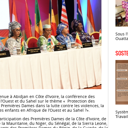
Sous 
Ouatta
SOSTE
enue à Abidjan en Côte d’Ivoire, la conférence des
l’Ouest et du Sahel sur le thème « Protection des
 Premières Dames dans la lutte contre les violences, la
l des enfants en Afrique de l’Ouest et au Sahel ?».
Systèm
Travai
articipation des Premières Dames de la Côte d’Ivoire, de
la Mauritanie, du Niger, du Sénégal, de la Sierra Leone,
tants des Premières Dames du Bénin, de la Guinée, de la