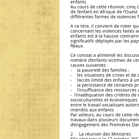
enfants.
Au cours de cette réunion, cinq 
de l’enfant en Afrique de l’Oues
différentes formes de violences f
A ce titre, il convient de noter 
concernant les violences faites aux
enfants est à la hausse contrair
significatifs déployés par les p
fléaux.
Ce constat a alimenté les discus
nombre d’enfants victimes de ces
causes suivantes :
- la pauvreté des familles ;
- les situations de crises et de 
- l’accès limité des enfants à un
- la persistance de certaines pra
- l’insuffisance des ressources a
- l’inadéquation des critères de 
socioculturelles et économiques 
entre le travail socialisant autor
interdits aux enfants
Par ailleurs, au cours de cette r
travaux dans plusieurs document
d’engagement des Premières Dam
2. La réunion des Ministres
Elle s’est tenue le 17 octobre 20