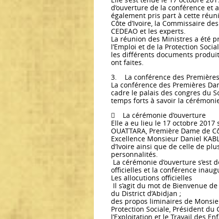
d’ouverture de la conférence et a
également pris part à cette réun
Côte d’Ivoire, la Commissaire de
CEDEAO et les experts.
La réunion des Ministres a été 
l’Emploi et de la Protection Social
les différents documents produit
ont faites.
3. La conférence des Premières 
La conférence des Premières Dame
cadre le palais des congres du So
temps forts à savoir la cérémonie
 La cérémonie d’ouverture
Elle a eu lieu le 17 octobre 201
OUATTARA, Première Dame de Côte
Excellence Monsieur Daniel KAB
d’Ivoire ainsi que de celle de 
personnalités.
La cérémonie d’ouverture s’est dé
officielles et la conférence inaug
Les allocutions officielles
Il s’agit du mot de Bienvenue d
du District d’Abidjan ;
des propos liminaires de Monsieu
Protection Sociale, Président du C
l’Exploitation et le Travail des En