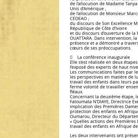
de l’allocution de Madame Tanya
Unis d’Amérique ;
de l’allocution de Monsieur Marc
CEDEAO ;
du discours de Son Excellence M
République de Côte d’Ivoire
et du discours d’ouverture de l
OUATTARA. Dans intervention, l
présence et a démontré a travers
cœurs de ses préoccupations.
 La conférence inaugurale
Elle s’est réalisée en deux étap
l’exposé des experts de haut nive
Les communications faites par le
les perspectives en matière de lutt
travail des enfants dans leurs pa
ferme volonté de travailler ense
fléaux.
Concernant la deuxième étape, l
Fatoumata N’DIAYE, Directrice Exé
implication des Premières Dames
protection des enfants en Afriqu
Oumarou, Directeur du Départeme
« Quelles actions des Premières Da
travail des enfants en Afrique de 
Les deux intervenants ont présen