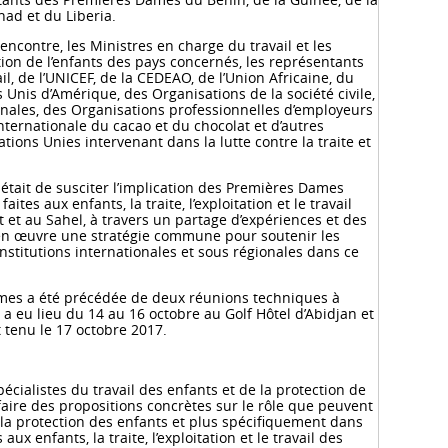
had et du Liberia.
encontre, les Ministres en charge du travail et les
tion de l’enfants des pays concernés, les représentants
l, de l’UNICEF, de la CEDEAO, de l’Union Africaine, du
Unis d’Amérique, des Organisations de la société civile,
onales, des Organisations professionnelles d’employeurs
 Internationale du cacao et du chocolat et d’autres
ions Unies intervenant dans la lutte contre la traite et
e était de susciter l’implication des Premières Dames
aites aux enfants, la traite, l’exploitation et le travail
 et au Sahel, à travers un partage d’expériences et des
en œuvre une stratégie commune pour soutenir les
nstitutions internationales et sous régionales dans ce
mes a été précédée de deux réunions techniques à
 a eu lieu du 14 au 16 octobre au Golf Hôtel d’Abidjan et
t tenu le 17 octobre 2017.
pécialistes du travail des enfants et de la protection de
e faire des propositions concrètes sur le rôle que peuvent
la protection des enfants et plus spécifiquement dans
 aux enfants, la traite, l’exploitation et le travail des