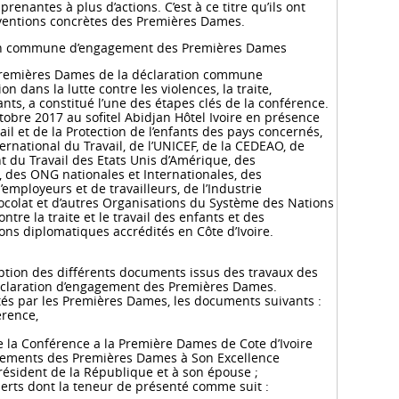
prenantes à plus d’actions. C’est à ce titre qu’ils ont
rventions concrètes des Premières Dames.
ion commune d’engagement des Premières Dames
 Premières Dames de la déclaration commune
 dans la lutte contre les violences, la traite,
nfants, a constitué l’une des étapes clés de la conférence.
ctobre 2017 au sofitel Abidjan Hôtel Ivoire en présence
il et de la Protection de l’enfants des pays concernés,
rnational du Travail, de l’UNICEF, de la CEDEAO, de
t du Travail des Etats Unis d’Amérique, des
e, des ONG nationales et Internationales, des
employeurs et de travailleurs, de l’Industrie
ocolat et d’autres Organisations du Système des Nations
ntre la traite et le travail des enfants et des
ns diplomatiques accrédités en Côte d’Ivoire.
doption des différents documents issus des travaux des
 déclaration d’engagement des Premières Dames.
tés par les Premières Dames, les documents suivants :
érence,
la Conférence a la Première Dames de Cote d’Ivoire
iements des Premières Dames à Son Excellence
sident de la République et à son épouse ;
rts dont la teneur de présenté comme suit :