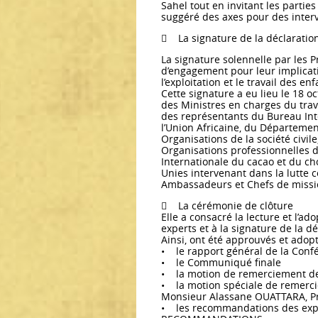
Sahel tout en invitant les parties 
suggéré des axes pour des inte
 La signature de la déclarat
La signature solennelle par les
d’engagement pour leur implication
l’exploitation et le travail des e
Cette signature a eu lieu le 18 o
des Ministres en charges du trava
des représentants du Bureau Inte
l’Union Africaine, du Départemen
Organisations de la société civil
Organisations professionnelles d’
Internationale du cacao et du ch
Unies intervenant dans la lutte co
Ambassadeurs et Chefs de missio
 La cérémonie de clôture
Elle a consacré la lecture et l’a
experts et à la signature de la
Ainsi, ont été approuvés et adop
• le rapport général de la Conf
• le Communiqué finale
• la motion de remerciement de 
• la motion spéciale de remerc
Monsieur Alassane OUATTARA, Pré
• les recommandations des expe