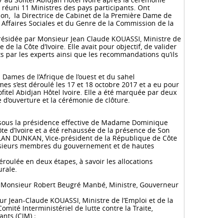
 réuni 11 Ministres des pays participants. Ont
ion, la Directrice de Cabinet de la Première Dame de
s Affaires Sociales et du Genre de la Commission de la
présidée par Monsieur Jean Claude KOUASSI, Ministre de
e de la Côte d’Ivoire. Elle avait pour objectif, de valider
s par les experts ainsi que les recommandations qu’ils
Dames de l’Afrique de l’ouest et du sahel
s s’est déroulé les 17 et 18 octobre 2017 et a eu pour
fitel Abidjan Hôtel Ivoire. Elle a été marquée par deux
 d’ouverture et la cérémonie de clôture.
7 sous la présidence effective de Madame Dominique
 d’Ivoire et a été rehaussée de la présence de Son
LAN DUNKAN, Vice-président de la République de Côte
plusieurs membres du gouvernement et de hautes
roulée en deux étapes, à savoir les allocations
urale.
e Monsieur Robert Beugré Manbé, Ministre, Gouverneur
r Jean-Claude KOUASSI, Ministre de l’Emploi et de la
omité Interministériel de lutte contre la Traite,
fants (CIM) ;