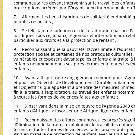
communautaires devant intervenir sur le travail des enfan
prescriptions arrêtées par l’Organisation Internationale du T
7. Affirmant les liens historiques de solidarité et d’amitié 
peuples respectifs ;
8. Se félicitant de l’adoption et de la ratification par nos 
juridiques sous régionaux, régionaux et internationaux rela
particulier aux droits et à la protection de l’enfant ;
9. Reconnaissant que la pauvreté, l’accès limité à l’éducatio
protection sociale et certaines de nos pratiques culturelles,
vulnérables et exposent davantage les enfants à la traite, à l’
enfants notamment dans ses pires formes et à toutes les fo
enfants ;
10. Ayant à l’esprit notre engagement commun pour l’Agend
et pour les Objectifs de Développement Durable, notamment le
et l’Objectif 16 qui appellent à prendre des mesures immédi
fin à la traite, à l’exploitation, au travail des enfants nota
à toutes les formes de violences faites aux enfants ;
11. S’inscrivant dans la mise en œuvre de l’Agenda 2040 de 
enfants d’Afrique : « favoriser une Afrique digne des enfants
12. Reconnaissant les efforts continus et les progrès signifi
l’élimination de la traite, l’exploitation, le travail des enf
formes et toutes formes de violences faites aux enfants pa
Pays en matière de protection de l’enfant, avec le soutien d