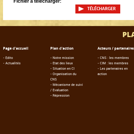
Fichier a telecharger:
TÉLÉCHARGER
PL
Page d'accueil
Plan d'action
Acteurs / partenaire
-
Edito
-
Notre mission
-
CNS : les membres
-
Actualités
-
Etat des lieux
-
CIM : les membres
-
Situation en CI
-
Les partenaires en
-
Organisation du
action
CNS
-
Mécanisme de suivi
/ Evaluation
-
Répression