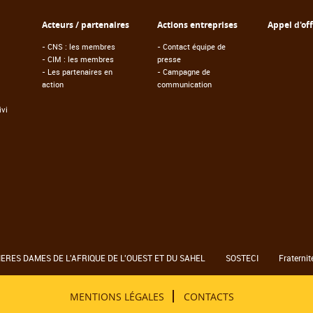
Acteurs / partenaires
Actions entreprises
Appel d'of
-
CNS : les membres
-
Contact équipe de
-
CIM : les membres
presse
-
Les partenaires en
-
Campagne de
action
communication
vi
RES DAMES DE L'AFRIQUE DE L'OUEST ET DU SAHEL
SOSTECI
Fraternit
MENTIONS LÉGALES
CONTACTS