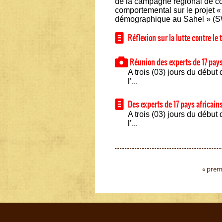
de la campagne régional de c
comportemental sur le projet 
démographique au Sahel » (
Réflexion sur la lutte contre le
Réunion des experts de 17 pay
A trois (03) jours du débu
l’...
Des experts de 17 pays africains
A trois (03) jours du débu
l’...
Pages
« prem