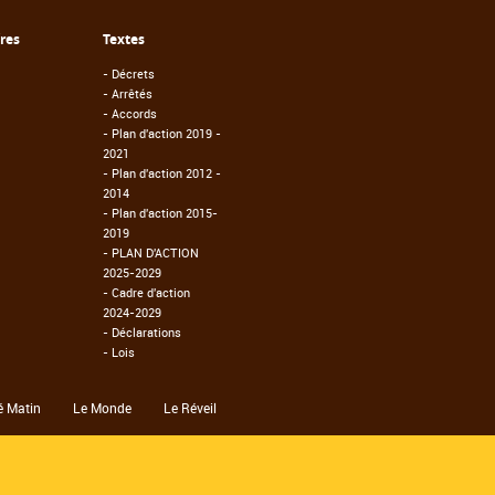
fres
Textes
-
Décrets
-
Arrêtés
-
Accords
-
Plan d'action 2019 -
2021
-
Plan d'action 2012 -
2014
-
Plan d'action 2015-
2019
-
PLAN D'ACTION
2025-2029
-
Cadre d'action
2024-2029
-
Déclarations
-
Lois
é Matin
Le Monde
Le Réveil