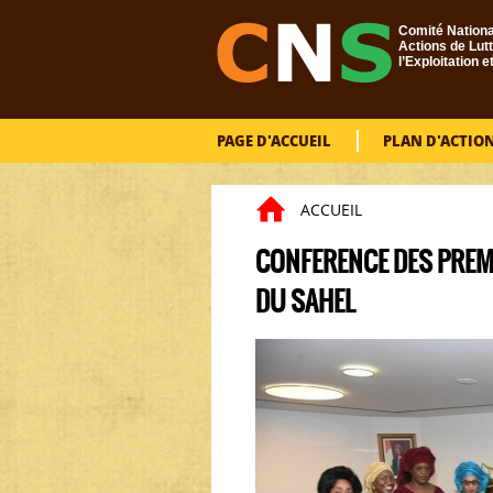
Aller au contenu principal
Comité Nationa
Actions de Lutt
l’Exploitation e
PAGE D'ACCUEIL
PLAN D'ACTIO
ACCUEIL
Vous êtes ici
CONFERENCE DES PREMI
DU SAHEL