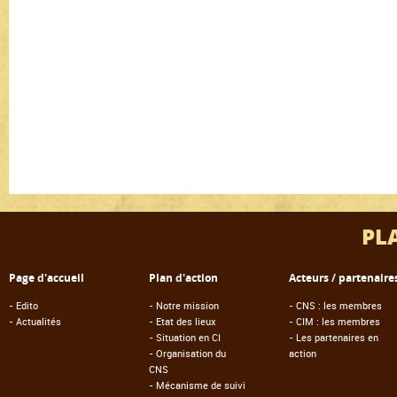
PL
Page d'accueil
Plan d'action
Acteurs / partenaire
-
Edito
-
Notre mission
-
CNS : les membres
-
Actualités
-
Etat des lieux
-
CIM : les membres
-
Situation en CI
-
Les partenaires en
-
Organisation du
action
CNS
-
Mécanisme de suivi