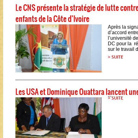
Le CNS présente la stratégie de lutte contre
enfants de la Côte d’Ivoire
Après la sign
d’accord entre
l’université 
DC pour la ré
sur le travail 
> SUITE
Les USA et Dominique Ouattara lancent un
...
> SUITE
Pages