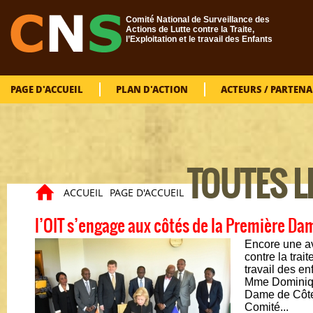
Aller au contenu principal
Comité National de Surveillance des
Actions de Lutte contre la Traite,
l’Exploitation et le travail des Enfants
PAGE D'ACCUEIL
PLAN D'ACTION
ACTEURS / PARTENA
TOUTES L
ACCUEIL
PAGE D'ACCUEIL
Vous êtes ici
l’OIT s’engage aux côtés de la Première Da
Encore une av
contre la trai
travail des en
Mme Dominiqu
Dame de Côte 
Comité...