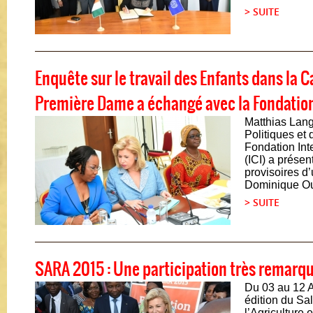
> SUITE
Enquête sur le travail des Enfants dans la C
Première Dame a échangé avec la Fondation
Matthias Lang
Politiques et
Fondation Inte
(ICI) a présen
provisoires 
Dominique Oua
> SUITE
SARA 2015 : Une participation très remarq
Du 03 au 12 Av
édition du Sal
l’Agriculture