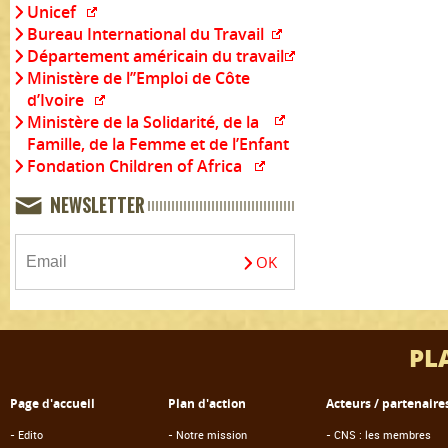
Unicef
Bureau International du Travail
Département américain du travail
Ministère de l’’Emploi de Côte
d’Ivoire
Ministère de la Solidarité, de la
Famille, de la Femme et de l’Enfant
Fondation Children of Africa
NEWSLETTER
PL
Page d'accueil
Plan d'action
Acteurs / partenaire
-
Edito
-
Notre mission
-
CNS : les membres