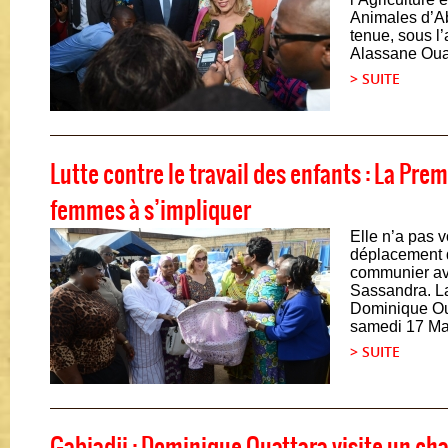
Animales d’A
tenue, sous l’
Alassane Ouat
> SUITE
Lutte contre le travail des enfants : La Pre
femmes à s’impliquer
Elle n’a pas v
déplacement 
communier av
Sassandra. 
Dominique Oua
samedi 17 Mai
> SUITE
Gabiadji : Dominique Ouattara visite un c