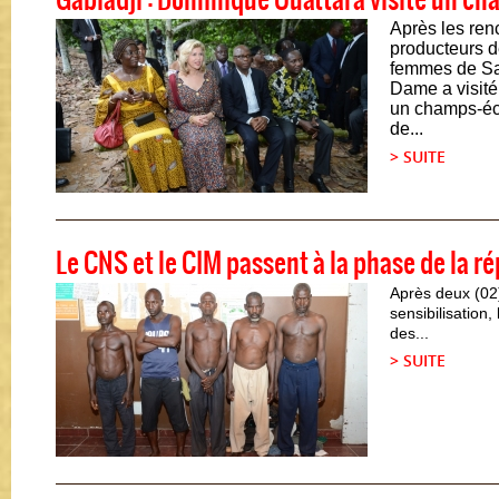
Après les ren
producteurs d
femmes de Sa
Dame a visité
un champs-éco
de...
> SUITE
Le CNS et le CIM passent à la phase de la r
Après deux (0
sensibilisation,
des...
> SUITE